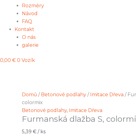
Rozměry
Návod
FAQ
Kontakt
O nás
galerie
0,00
€
0
Vozík
Domů
/
Betonové podlahy
/
Imitace Dřeva
/ Fu
colormix
Betonové podlahy
,
Imitace Dřeva
Furmanská dlažba S, colorm
5,39
€
/ ks