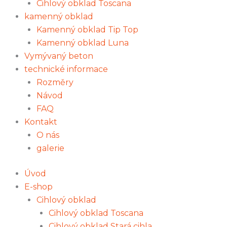
Cihlový obklad Toscana
kamenný obklad
Kamenný obklad Tip Top
Kamenný obklad Luna
Vymývaný beton
technické informace
Rozměry
Návod
FAQ
Kontakt
O nás
galerie
Úvod
E-shop
Cihlový obklad
Cihlový obklad Toscana
Cihlový obklad Stará cihla