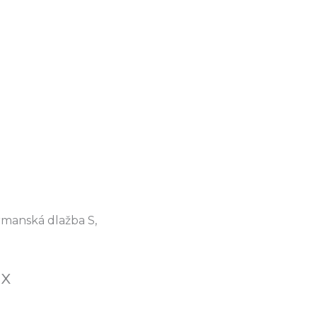
rmanská dlažba S,
ix