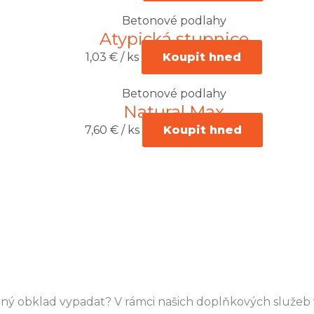
Betonové podlahy
Atypická stupnice
1,03
€
/ ks
Koupit hned
Betonové podlahy
Natural Max
7,60
€
/ ks
Koupit hned
 daný obklad vypadat? V rámci našich doplňkových služe