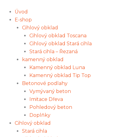
Přeskočit
Furmanská
na
dlažba
Úvod
obsah
S,
E-shop
colormix
Cihlový obklad
množství
Cihlový obklad Toscana
Cihlový obklad Stará cihla
Stará cihla – Řezaná
kamenný obklad
Kamenný obklad Luna
Kamenný obklad Tip Top
Betonové podlahy
Vymývaný beton
Imitace Dřeva
Pohledový beton
Doplňky
Cihlový obklad
Stará cihla