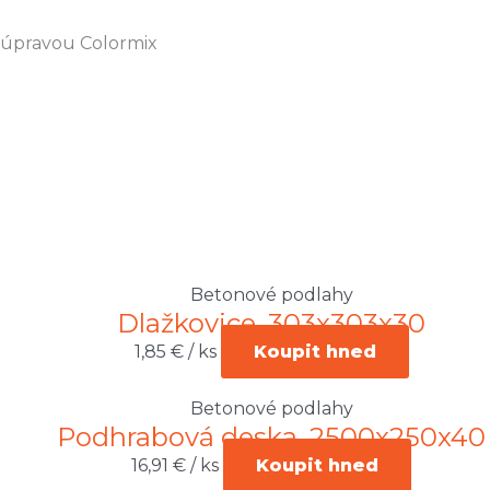
 úpravou Colormix
Betonové podlahy
Dlažkovice, 303x303x30
1,85
€
/ ks
Koupit hned
Betonové podlahy
Podhrabová deska, 2500x250x40
16,91
€
/ ks
Koupit hned