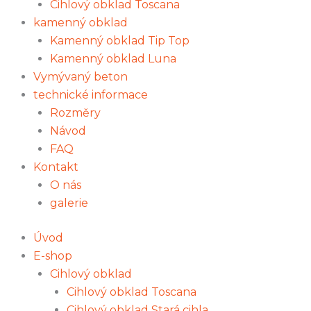
Cihlový obklad Toscana
kamenný obklad
Kamenný obklad Tip Top
Kamenný obklad Luna
Vymývaný beton
technické informace
Rozměry
Návod
FAQ
Kontakt
O nás
galerie
Úvod
E-shop
Cihlový obklad
Cihlový obklad Toscana
Cihlový obklad Stará cihla