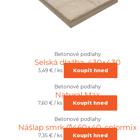
Betonové podlahy
Selská dlažba, 430×430
3,49
€
/ ks
Koupit hned
Betonové podlahy
Natural Max
7,60
€
/ ks
Koupit hned
Betonové podlahy
Nášlap smrk Ø460×40, colormix
7,35
€
/ ks
Koupit hned