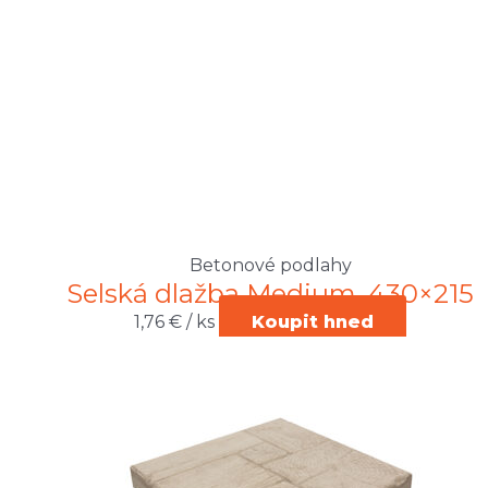
Betonové podlahy
Selská dlažba Medium, 430×215
1,76
€
/ ks
Koupit hned