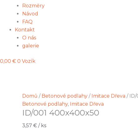
Rozměry
Návod
FAQ
Kontakt
O nás
galerie
0,00
€
0
Vozík
Domů
/
Betonové podlahy
/
Imitace Dřeva
/ ID
Betonové podlahy
,
Imitace Dřeva
ID/001 400x400x50
3,57
€
/ ks