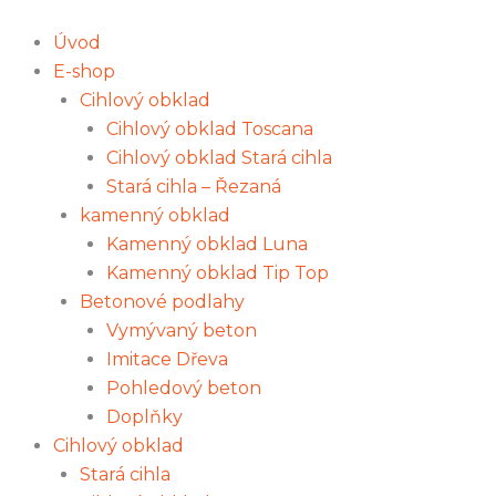
Přeskočit
ID/001
na
400x400x50
Úvod
obsah
množství
E-shop
Cihlový obklad
Cihlový obklad Toscana
Cihlový obklad Stará cihla
Stará cihla – Řezaná
kamenný obklad
Kamenný obklad Luna
Kamenný obklad Tip Top
Betonové podlahy
Vymývaný beton
Imitace Dřeva
Pohledový beton
Doplňky
Cihlový obklad
Stará cihla