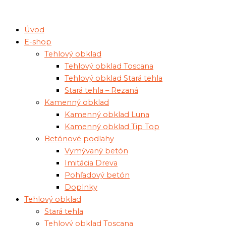
Preskočiť
na
Úvod
obsah
E-shop
Tehlový obklad
Tehlový obklad Toscana
Tehlový obklad Stará tehla
Stará tehla – Rezaná
Kamenný obklad
Kamenný obklad Luna
Kamenný obklad Tip Top
Betónové podlahy
Vymývaný betón
Imitácia Dreva
Pohľadový betón
Doplnky
Tehlový obklad
Stará tehla
Tehlový obklad Toscana