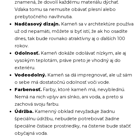
znamená, že dovolí každému materiálu dýchať.
Vďaka tomu sa nemusíte obávať plesní alebo
prebytočného navlhnutia.
Nadčasový dizajn.
Kameň sa v architektúre používa
už od nepamäti, môžete si byť istí, že ak ho osadíte
dnes, tak bude rovnako atraktívny aj o ďalších 100
rokov.
Odolnosť.
Kameň dokáže odolávať nízkym, ale aj
vysokým teplotám, práve preto je vhodný aj do
exteriéru.
Vodeodolný.
Kameň sa dá impregnovať, ale už sám
o sebe má dostatočnú odolnosť voči vode.
Farbenosť.
Farby, ktoré kameň má, nevyblednú.
Nemá na nich vplyv ani slnko, ani voda, a preto si
zachová svoju farbu.
Údržba.
Kamenný obklad nevyžaduje žiadnu
špeciálnu údržbu, nebudete potrebovať žiadne
špeciálne čistiace prostriedky, na čistenie bude stačiť
obyčajná voda.