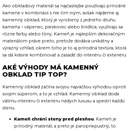
Ako obkladový materiál sa najčastejšie používajú prírodné
kamene v kombinácii s nie čim iným, avšak nájdeme aj
kamenný obklad, ktorý je vyrobený z jedného druhu
kameňa – vápenec, pieskovec alebo bridlica, využívajú sa
rôzne farby alebo tóny. Kameň je najlepším dekoračným
materiálom práve preto, pretože dodáva unikátny a
výrazný vzhľad, okrem toho je to aj prírodná textúra, ktorá
sa dá krásne kombinovať a zasadiť do interiéru či exteriéru.
AKÉ VÝHODY MÁ KAMENNÝ
OBKLAD TIP TOP?
Kamenný obklad začína svojou najväčšou výhodou oproti
svojim súperom, a to je vzhľad. Kamenný obklad dodá
vášmu interiéru či exteriéru nádych luxusu a spestrí každú
stenu.
Kameň chráni steny pred plesňou
. Kameň je
prírodný materiál, a preto je paropriepustný, to