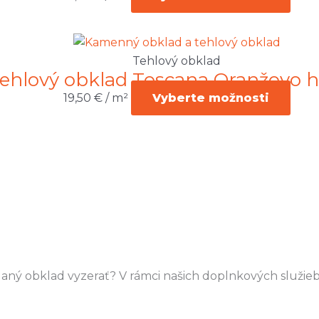
Tehlový obklad
ehlový obklad Toscana Oranžovo 
19,50
€
/ m²
Vyberte možnosti
e daný obklad vyzerať? V rámci našich doplnkových služi