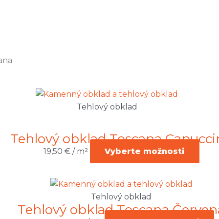
ana
Tehlový obklad
Tehlový obklad Toscana Capucci
19,50
€
/ m²
Vyberte možnosti
Pôvodná
Aktuálna
cena
cena
Tehlový obklad
Tehlový obklad Toscana Červen
bola:
je: