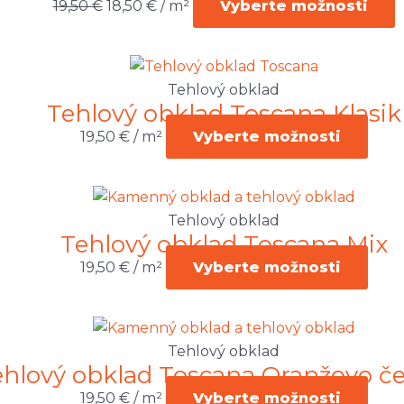
19,50 €.
18,50 €.
19,50
€
18,50
€
/ m²
Vyberte možnosti
Tehlový obklad
Tehlový obklad Toscana Klasik
19,50
€
/ m²
Vyberte možnosti
Tehlový obklad
Tehlový obklad Toscana Mix
19,50
€
/ m²
Vyberte možnosti
Tehlový obklad
ehlový obklad Toscana Oranžovo č
19,50
€
/ m²
Vyberte možnosti