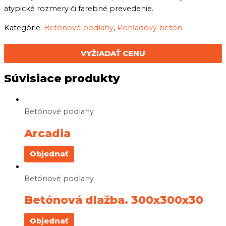
atypické rozmery či farebné prevedenie.
Kategórie:
Betónové podlahy
,
Pohľadový betón
VYŽIADAŤ CENU
Súvisiace produkty
Betónové podlahy
Arcadia
Objednať
Betónové podlahy
Betónová dlažba. 300x300x30
Objednať