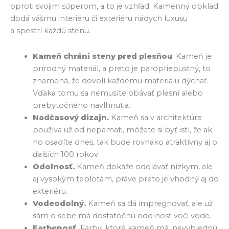
oproti svojim súperom, a to je vzhľad. Kamenný obklad
dodá vášmu interiéru či exteriéru nádych luxusu
a spestrí každú stenu.
Kameň chráni steny pred plesňou
. Kameň je
prírodný materiál, a preto je paropriepustný, to
znamená, že dovolí každému materiálu dýchať.
Vďaka tomu sa nemusíte obávať plesní alebo
prebytočného navlhnutia.
Nadčasový dizajn.
Kameň sa v architektúre
používa už od nepamäti, môžete si byť istí, že ak
ho osadíte dnes, tak bude rovnako atraktívny aj o
ďalších 100 rokov.
Odolnosť.
Kameň dokáže odolávať nízkym, ale
aj vysokým teplotám, práve preto je vhodný aj do
exteriéru.
Vodeodolný.
Kameň sa dá impregnovať, ale už
sám o sebe má dostatočnú odolnosť voči vode.
Farbenosť.
Farby, ktoré kameň má, nevyblednú.