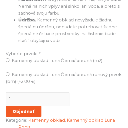
Nemá na nich vplyv ani slnko, ani voda, a preto si
zachová svoju farbu.
Údržba.
Kamenný obklad nevyžaduje žiadnu
špeciálnu údržbu, nebudete potrebovať žiadne
špeciálne čistiace prostriedky, na čistenie bude
stačiť obyčajná voda.
Vyberte prvok:
*
Kamenný obklad Luna Čierna/farebná (m2)
Kamenný obklad Luna Čierna/farebná rohový prvok
(bm) (+
2,00
€
)
Objednať
Kategórie:
Kamenný obklad
,
Kamenný obklad Luna
Popis