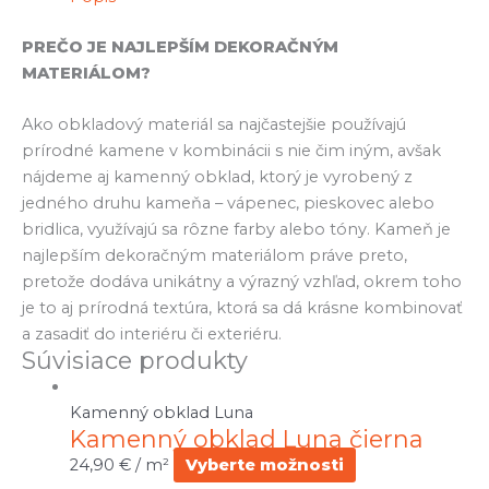
PREČO JE NAJLEPŠÍM DEKORAČNÝM
MATERIÁLOM?
Ako obkladový materiál sa najčastejšie používajú
prírodné kamene v kombinácii s nie čim iným, avšak
nájdeme aj kamenný obklad, ktorý je vyrobený z
jedného druhu kameňa – vápenec, pieskovec alebo
bridlica, využívajú sa rôzne farby alebo tóny. Kameň je
najlepším dekoračným materiálom práve preto,
pretože dodáva unikátny a výrazný vzhľad, okrem toho
je to aj prírodná textúra, ktorá sa dá krásne kombinovať
a zasadiť do interiéru či exteriéru.
Súvisiace produkty
Kamenný obklad Luna
Kamenný obklad Luna čierna
24,90
€
/ m²
Vyberte možnosti