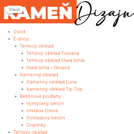
Preskočiť
množstvo
Pôvodná
Aktuálna
Zľava!
Zľava!
na
Kamenný
cena
cena
obsah
obklad
bola:
je:
Luna
24,90 €.
23,90 €.
Úvod
Čierna/farebná
E-shop
Tehlový obklad
Tehlový obklad Toscana
Tehlový obklad Stará tehla
Stará tehla – Rezaná
Kamenný obklad
Kamenný obklad Luna
Kamenný obklad Tip Top
Betónové podlahy
Vymývaný betón
Imitácia Dreva
Pohľadový betón
Doplnky
Tehlový obklad