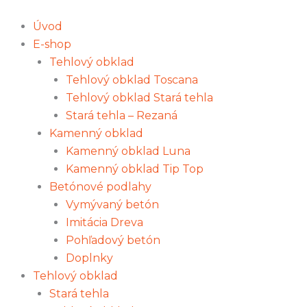
Preskočiť
množstvo
na
Sedliacka
Úvod
obsah
dlažba
E-shop
Medium,
Tehlový obklad
430×215,
Tehlový obklad Toscana
Colormix
Tehlový obklad Stará tehla
Stará tehla – Rezaná
Kamenný obklad
Kamenný obklad Luna
Kamenný obklad Tip Top
Betónové podlahy
Vymývaný betón
Imitácia Dreva
Pohľadový betón
Doplnky
Tehlový obklad
Stará tehla