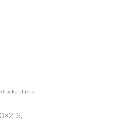
edliacka dlažba
0×215,