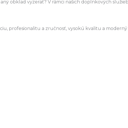
e daný obklad vyzerať? V rámci našich doplnkových služi
u, profesionalitu a zručnosť, vysokú kvalitu a moderný 