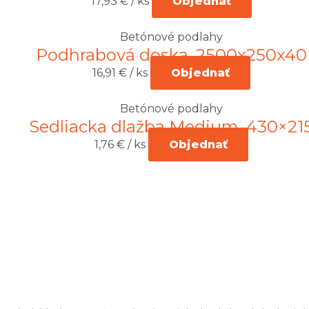
17,93
€
/ ks
Objednať
Betónové podlahy
Podhrabová doska, 2500x250x40
16,91
€
/ ks
Objednať
Betónové podlahy
Sedliacka dlažba Medium, 430×21
1,76
€
/ ks
Objednať