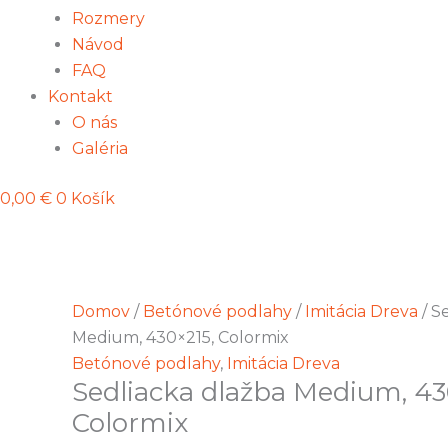
Rozmery
Návod
FAQ
Kontakt
O nás
Galéria
0,00
€
0
Košík
Domov
/
Betónové podlahy
/
Imitácia Dreva
/ S
Medium, 430×215, Colormix
Betónové podlahy
,
Imitácia Dreva
Sedliacka dlažba Medium, 43
Colormix