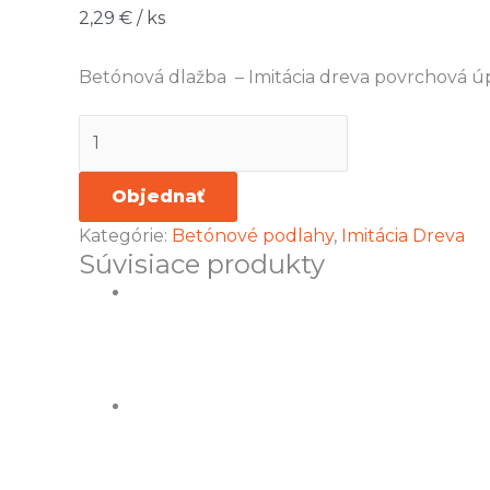
2,29
€
/ ks
Betónová dlažba – Imitácia dreva povrchová ú
Objednať
Kategórie:
Betónové podlahy
,
Imitácia Dreva
Súvisiace produkty