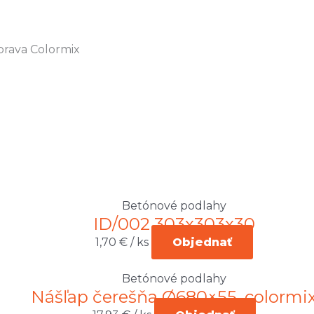
prava Colormix
Betónové podlahy
ID/002 303x303x30
1,70
€
/ ks
Objednať
Betónové podlahy
Nášľap čerešňa Ø680×55, colormi