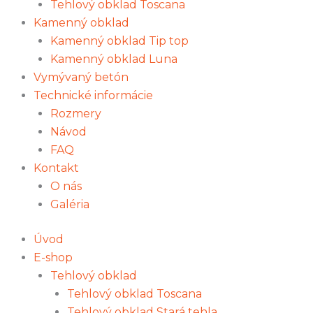
Tehlový obklad Toscana
Kamenný obklad
Kamenný obklad Tip top
Kamenný obklad Luna
Vymývaný betón
Technické informácie
Rozmery
Návod
FAQ
Kontakt
O nás
Galéria
Úvod
E-shop
Tehlový obklad
Tehlový obklad Toscana
Tehlový obklad Stará tehla