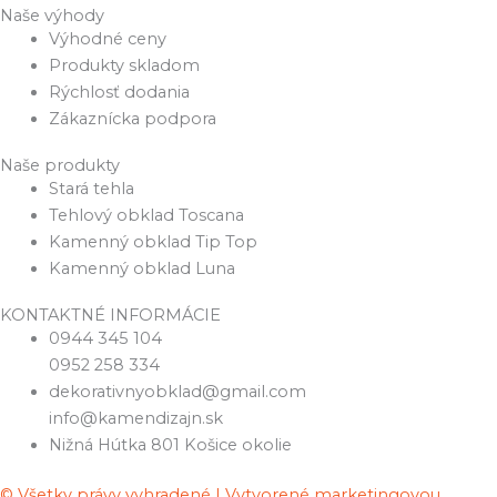
Naše výhody
Výhodné ceny
Produkty skladom
Rýchlosť dodania
Zákaznícka podpora
Naše produkty
Stará tehla
Tehlový obklad Toscana
Kamenný obklad Tip Top
Kamenný obklad Luna
KONTAKTNÉ INFORMÁCIE
0944 345 104
0952 258 334
dekorativnyobklad@gmail.com
info@kamendizajn.sk
Nižná Hútka 801 Košice okolie
© Všetky právy vyhradené | Vytvorené marketingovou