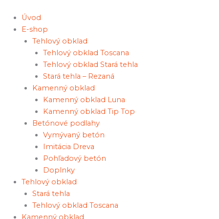
Preskočiť
množstvo
na
Wood
Úvod
obsah
Pro,
E-shop
500x250x40
Tehlový obklad
Tehlový obklad Toscana
Tehlový obklad Stará tehla
Stará tehla – Rezaná
Kamenný obklad
Kamenný obklad Luna
Kamenný obklad Tip Top
Betónové podlahy
Vymývaný betón
Imitácia Dreva
Pohľadový betón
Doplnky
Tehlový obklad
Stará tehla
Tehlový obklad Toscana
Kamenný obklad