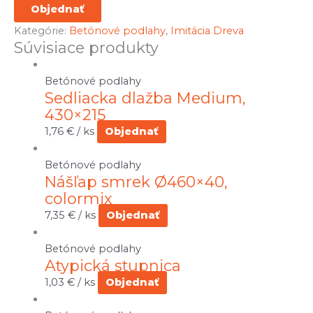
Objednať
Kategórie:
Betónové podlahy
,
Imitácia Dreva
Súvisiace produkty
Betónové podlahy
Sedliacka dlažba Medium,
430×215
1,76
€
/ ks
Objednať
Betónové podlahy
Nášľap smrek Ø460×40,
colormix
7,35
€
/ ks
Objednať
Betónové podlahy
Atypická stupnica
1,03
€
/ ks
Objednať