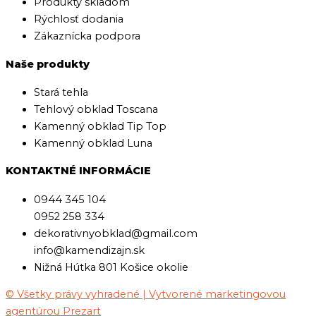
Produkty skladom
Rýchlosť dodania
Zákaznícka podpora
Naše produkty
Stará tehla
Tehlový obklad Toscana
Kamenný obklad Tip Top
Kamenný obklad Luna
KONTAKTNÉ INFORMÁCIE
0944 345 104
0952 258 334
dekorativnyobklad@gmail.com
info@kamendizajn.sk
Nižná Hútka 801 Košice okolie
© Všetky právy vyhradené | Vytvorené marketingovou
agentúrou Prezart