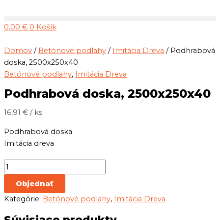
Preskočiť
množstvo
na
Podhrabová
0,00
€
0
Košík
obsah
doska,
2500x250x40
Domov
/
Betónové podlahy
/
Imitácia Dreva
/ Podhrabová
doska, 2500x250x40
Betónové podlahy
,
Imitácia Dreva
Podhrabová doska, 2500x250x40
16,91
€
/ ks
Podhrabová doska
Imitácia dreva
Objednať
Kategórie:
Betónové podlahy
,
Imitácia Dreva
Súvisiace produkty