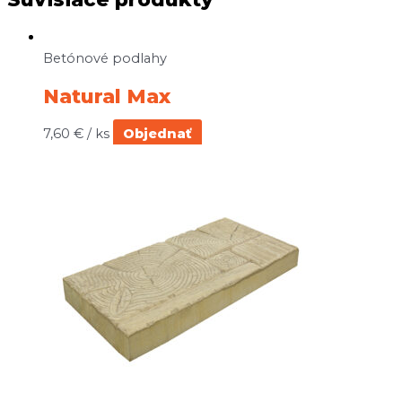
Betónové podlahy
Natural Max
7,60
€
/ ks
Objednať